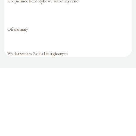
Kropielnice bezdotykowe automatyczne
Ofiaromaty
Wydarzenia w Roku Liturgicznym
Formularz jest
dostępny tylko dla
zalogowanych
użytkowników.