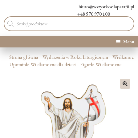
biuro@wszystkodlaparafii.pl
+48 570 970 100
Wyszukiwarka
produktów
Menu
Kategorie produktów
Strona główna
Wydarzenia w Roku Liturgicznym
Wielkanoc
Upominki Wielkanocne dla dzieci
Figurki Wielkanocne
Promocje
Nowości
🔍
O Nas
Kontakt
Blog