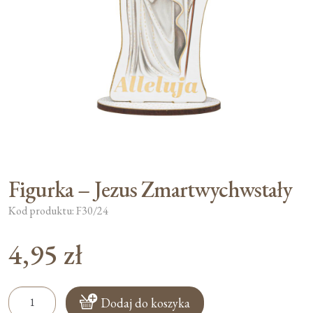
Moje konto
Koszyk
Figurka – Jezus Zmartwychwstały
Kod produktu: F30/24
4,95
zł
ilość
Dodaj do koszyka
Figurka