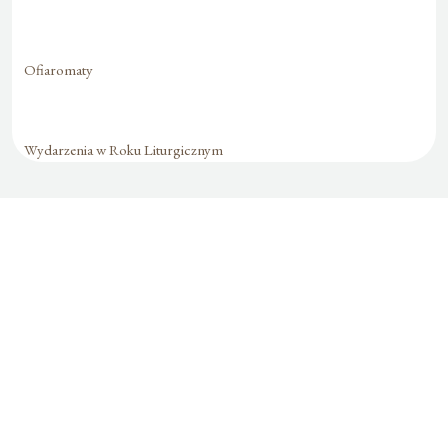
Ofiaromaty
Wydarzenia w Roku Liturgicznym
Formularz jest
dostępny tylko dla
zalogowanych
użytkowników.