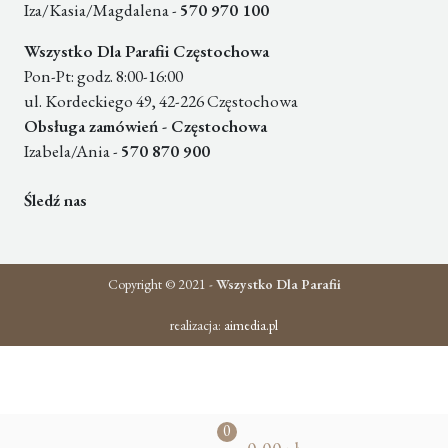
Iza/Kasia/Magdalena -
570 970 100
Wszystko Dla Parafii Częstochowa
Pon-Pt: godz. 8:00-16:00
ul. Kordeckiego 49, 42-226 Częstochowa
Obsługa zamówień - Częstochowa
Izabela/Ania -
570 870 900
Śledź nas
Copyright © 2021 -
Wszystko Dla Parafii
realizacja:
aimedia.pl
0
pr