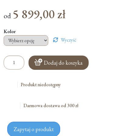
5 899,00
zł
od
Kolor
Wyczyść
ilość
Dodaj do koszyka
Ekspres
Do
Kawy
Produkt niedostępny
Jura
E8
Darmowa dostawa od 300 zł
Zapytaj o produkt