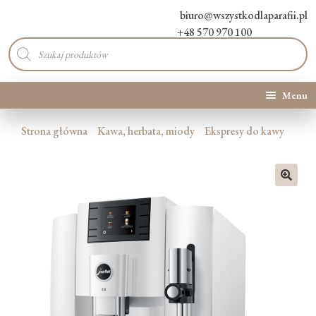
biuro@wszystkodlaparafii.pl
+48 570 970 100
Wyszukiwarka
produktów
Menu
Kategorie produktów
Strona główna
Kawa, herbata, miody
Ekspresy do kawy
Promocje
🔍
Nowości
O Nas
Kontakt
Blog