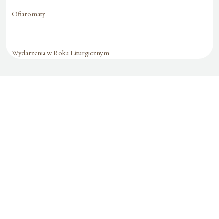
Ofiaromaty
Wydarzenia w Roku Liturgicznym
Formularz jest
dostępny tylko dla
zalogowanych
użytkowników.