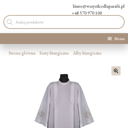
biuro@wszystkodlaparafii.pl
+48 570 970 100
Wyszukiwarka
produktów
Menu
Kategorie produktów
Strona główna
Szaty liturgiczne
Alby liturgiczne
Promocje
🔍
Nowości
O Nas
Kontakt
Blog