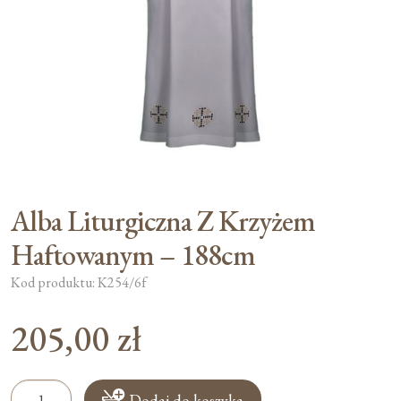
Moje konto
Koszyk
Alba Liturgiczna Z Krzyżem
Haftowanym – 188cm
Kod produktu: K254/6f
205,00
zł
ilość
Dodaj do koszyka