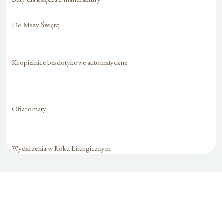
Do Mszy Świętej
Kropielnice bezdotykowe automatyczne
Ofiaromaty
Wydarzenia w Roku Liturgicznym
Formularz jest
dostępny tylko dla
zalogowanych
użytkowników.