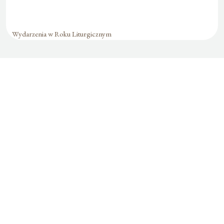
Wydarzenia w Roku Liturgicznym
Formularz jest
dostępny tylko dla
zalogowanych
użytkowników.