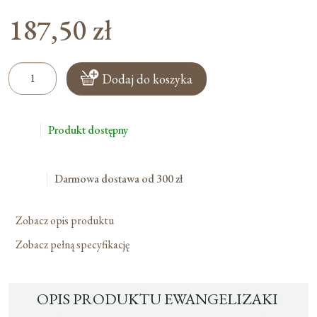
187,50
zł
ilość
Dodaj do koszyka
Ewangelizaki
Witaj
w
Produkt dostępny
Szkole
-
Małe
Darmowa dostawa od 300 zł
-
125szt.
Zobacz opis produktu
Zobacz pełną specyfikację
OPIS PRODUKTU EWANGELIZAKI