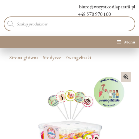
biuro@wszystkodlaparafii.pl
+48 570 970 100
Wyszukiwarka
produktów
Menu
Kategorie produktów
Strona główna
Słodycze
Ewangelizaki
Promocje
🔍
Nowości
O Nas
Kontakt
Blog