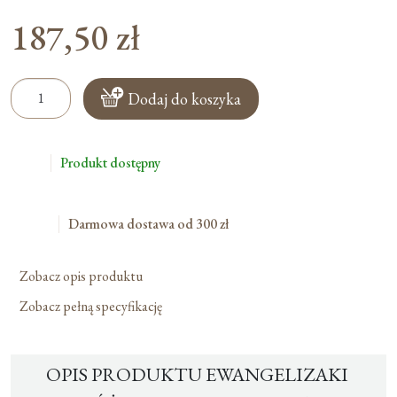
187,50
zł
ilość
Dodaj do koszyka
Ewangelizaki
na
Różaniec
Produkt dostępny
-
Małe
-
Darmowa dostawa od 300 zł
125szt.
Zobacz opis produktu
Zobacz pełną specyfikację
OPIS PRODUKTU EWANGELIZAKI