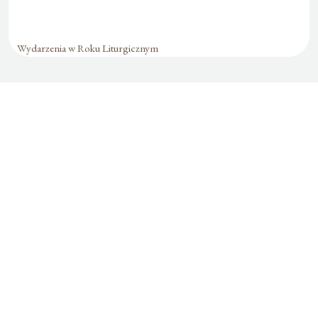
Wydarzenia w Roku Liturgicznym
Formularz jest
dostępny tylko dla
zalogowanych
użytkowników.