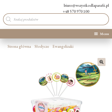
biuro@wszystkodlaparafii.pl
+48 570 970 100
Wyszukiwarka
produktów
Menu
Kategorie produktów
Strona główna
Słodycze
Ewangelizaki
Promocje
🔍
Nowości
O Nas
Kontakt
Blog